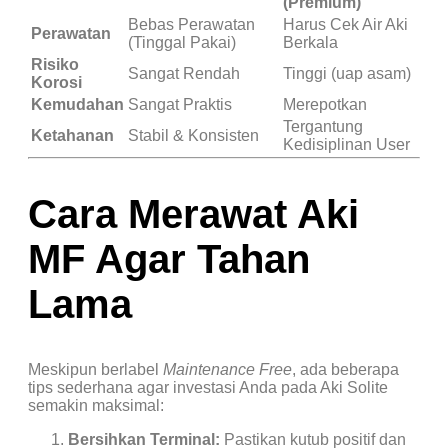
(Premium)
Bebas Perawatan
Harus Cek Air Aki
Perawatan
(Tinggal Pakai)
Berkala
Risiko
Sangat Rendah
Tinggi (uap asam)
Korosi
Kemudahan
Sangat Praktis
Merepotkan
Tergantung
Ketahanan
Stabil & Konsisten
Kedisiplinan User
Cara Merawat Aki
MF Agar Tahan
Lama
Meskipun berlabel
Maintenance Free
, ada beberapa
tips sederhana agar investasi Anda pada Aki Solite
semakin maksimal:
Bersihkan Terminal:
Pastikan kutub positif dan