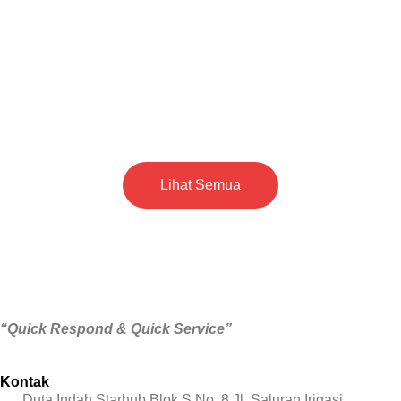
Lihat Semua
“Quick Respond & Quick Service”
Kontak
Duta Indah Starhub Blok S No. 8 Jl. Saluran Irigasi