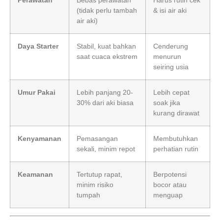
(tidak perlu tambah
& isi air aki
air aki)
Daya Starter
Stabil, kuat bahkan
Cenderung
saat cuaca ekstrem
menurun
seiring usia
Umur Pakai
Lebih panjang 20-
Lebih cepat
30% dari aki biasa
soak jika
kurang dirawat
Kenyamanan
Pemasangan
Membutuhkan
sekali, minim repot
perhatian rutin
Keamanan
Tertutup rapat,
Berpotensi
minim risiko
bocor atau
tumpah
menguap