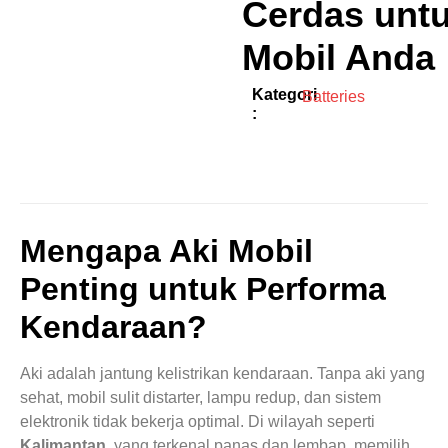
Cerdas unt
Mobil Anda
Kategori
Batteries
:
Mengapa Aki Mobil
Penting untuk Performa
Kendaraan?
Aki adalah jantung kelistrikan kendaraan. Tanpa aki yang
sehat, mobil sulit distarter, lampu redup, dan sistem
elektronik tidak bekerja optimal. Di wilayah seperti
Kalimantan
, yang terkenal panas dan lembap, memilih