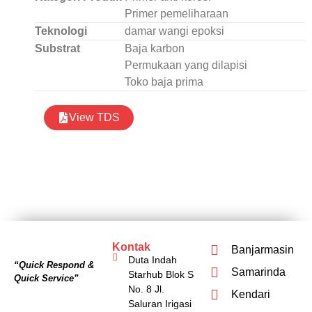
Primer pemeliharaan
Teknologi
damar wangi epoksi
Substrat
Baja karbon
Permukaan yang dilapisi
Toko baja prima
View TDS
Kontak
Banjarmasin
Duta Indah
“Quick Respond &
Samarinda
Starhub Blok S
Quick Service”
No. 8 Jl.
Kendari
Saluran Irigasi