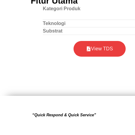
Fitur Utama
Kategori Produk
Teknologi
Substrat
View TDS
“Quick Respond & Quick Service”