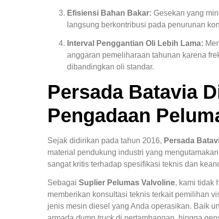
Efisiensi Bahan Bakar:
Gesekan yang minim
langsung berkontribusi pada penurunan ko
Interval Penggantian Oli Lebih Lama:
Mem
anggaran pemeliharaan tahunan karena fre
dibandingkan oli standar.
Persada Batavia Di
Pengadaan Peluma
Sejak didirikan pada tahun 2016,
Persada Batavi
material pendukung industri yang mengutamakan
sangat kritis terhadap spesifikasi teknis dan kean
Sebagai
Suplier Pelumas Valvoline
, kami tidak
memberikan konsultasi teknis terkait pemilihan v
jenis mesin diesel yang Anda operasikan. Baik u
armada
dump truck
di pertambangan, hingga gense