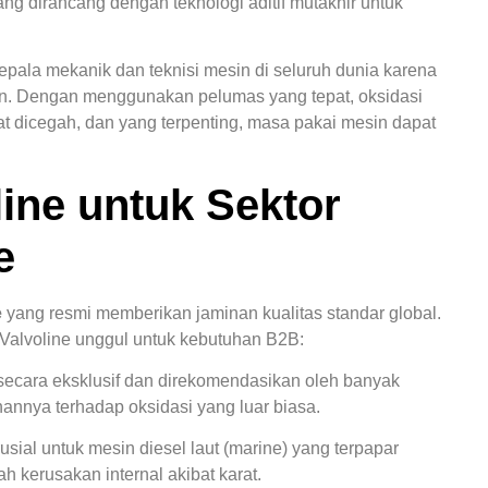
ng dirancang dengan teknologi aditif mutakhir untuk
epala mekanik dan teknisi mesin di seluruh dunia karena
. Dengan menggunakan pelumas yang tepat, oksidasi
at dicegah, dan yang terpenting, masa pakai mesin dapat
ine untuk Sektor
e
e
yang resmi memberikan jaminan kualitas standar global.
Valvoline unggul untuk kebutuhan B2B:
cara eksklusif dan direkomendasikan oleh banyak
annya terhadap oksidasi yang luar biasa.
sial untuk mesin diesel laut (marine) yang terpapar
h kerusakan internal akibat karat.