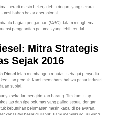
al berarti mesin bekerja lebih ringan, yang secara
nsumsi bahan bakar operasional.
bantu bagian pengadaan (
MRO
) dalam menghemat
kuensi penggantian pelumas yang lebih rendah
esel: Mitra Strategis
s Sejak 2016
a Diesel
telah membangun reputasi sebagai penyedia
 keaslian produk. Kami memahami bahwa pasar industri
dalan suplai.
 hanya sekadar mengirimkan barang. Tim kami siap
iskositas dan tipe pelumas yang paling sesuai dengan
ntuk kebutuhan pelumasan mesin kapal di pelayaran,
t kapasitas besar di pabrik, kami memiliki solusi yang