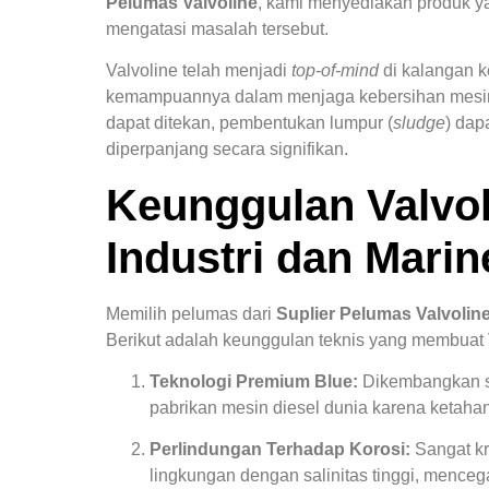
Pelumas Valvoline
, kami menyediakan produk ya
mengatasi masalah tersebut.
Valvoline telah menjadi
top-of-mind
di kalangan k
kemampuannya dalam menjaga kebersihan mesin
dapat ditekan, pembentukan lumpur (
sludge
) dap
diperpanjang secara signifikan.
Keunggulan Valvol
Industri dan Marin
Memilih pelumas dari
Suplier Pelumas Valvolin
Berikut adalah keunggulan teknis yang membuat 
Teknologi Premium Blue:
Dikembangkan se
pabrikan mesin diesel dunia karena ketahan
Perlindungan Terhadap Korosi:
Sangat kru
lingkungan dengan salinitas tinggi, mencega