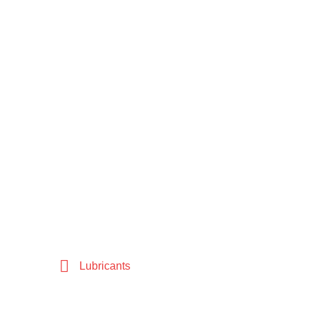
Lubricants
Beranda
Lubricants