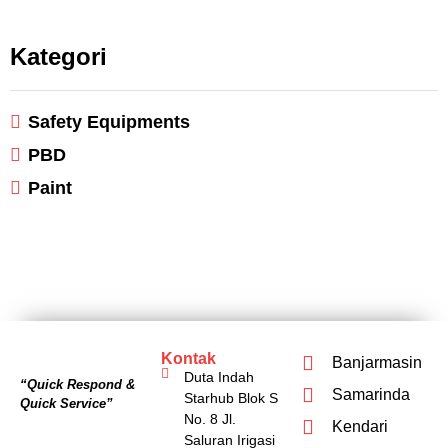
Kategori
Safety Equipments
PBD
Paint
Kontak
Banjarmasin
Duta Indah
“Quick Respond &
Samarinda
Starhub Blok S
Quick Service”
No. 8 Jl.
Kendari
Saluran Irigasi